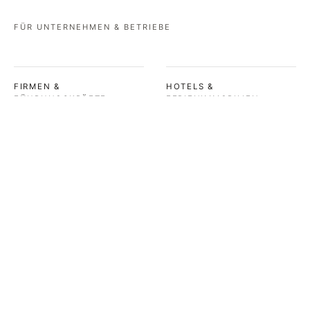
FÜR UNTERNEHMEN & BETRIEBE
FIRMEN &
HOTELS &
FÜHRUNGSKRÄFTE
FERIENIMMOBILIEN
Beratung und Vorträge zu
Beratung bei der Planung
Schlafgesundheit,
und Gestaltung von
Regeneration und
Schlafräumen – für
Leistungsfähigkeit im
Erholungserlebnisse, die
unternehmerischen Kontext.
wirklich wirken.
MEHR ERFAHREN →
MEHR ERFAHREN →
WEITERE ANFRAGEN
Nicht dabei? Melde dich
gerne – ich freue mich auf