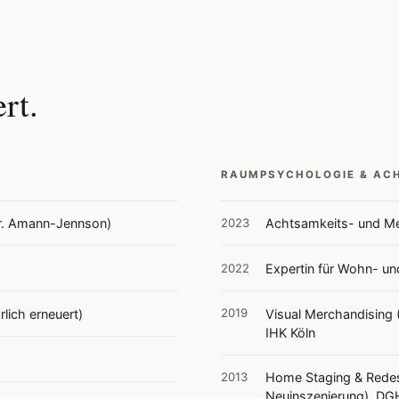
rt.
RAUMPSYCHOLOGIE & AC
2023
r. Amann-Jennson)
Achtsamkeits- und Med
2022
Expertin für Wohn- un
2019
rlich erneuert)
Visual Merchandising 
IHK Köln
2013
Home Staging & Rede
Neuinszenierung), DG