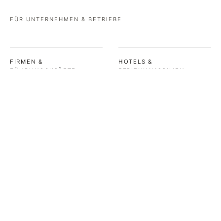
FÜR UNTERNEHMEN & BETRIEBE
FIRMEN &
HOTELS &
FÜHRUNGSKRÄFTE
FERIENIMMOBILIEN
Beratung und Vorträge zu
Beratung bei der Planung
Schlafgesundheit,
und Gestaltung von
Regeneration und
Schlafräumen – für
Leistungsfähigkeit im
Erholungserlebnisse, die
unternehmerischen Kontext.
wirklich wirken.
MEHR ERFAHREN →
MEHR ERFAHREN →
WEITERE ANFRAGEN
Nicht dabei? Melde dich
gerne – ich freue mich auf